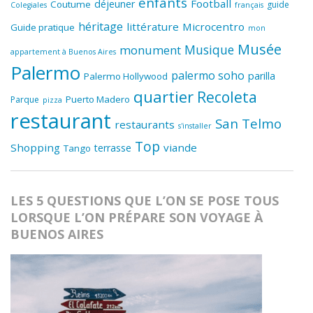
enfants
Football
déjeuner
Coutume
guide
Colegiales
français
héritage
littérature
Microcentro
Guide pratique
mon
Musée
Musique
monument
appartement à Buenos Aires
Palermo
palermo soho
parilla
Palermo Hollywood
quartier
Recoleta
Puerto Madero
Parque
pizza
restaurant
San Telmo
restaurants
s'installer
Top
Shopping
viande
terrasse
Tango
LES 5 QUESTIONS QUE L’ON SE POSE TOUS
LORSQUE L’ON PRÉPARE SON VOYAGE À
BUENOS AIRES