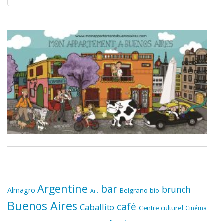
for:
Argentine
bar
brunch
Almagro
Belgrano
bio
Art
Buenos Aires
café
Caballito
Centre culturel
Cinéma