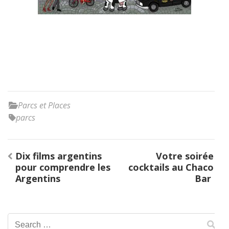
Parcs et Places
parcs
Post
Dix films argentins
Votre soirée
navigation
pour comprendre les
cocktails au Chaco
Argentins
Bar
Search