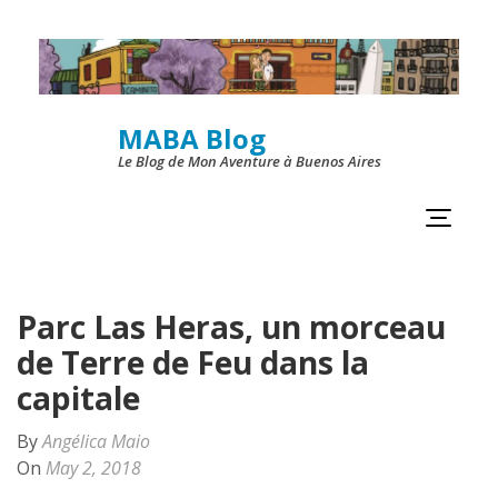
Skip
to
content
MABA Blog
(Press
Le Blog de Mon Aventure à Buenos Aires
Enter)
Parc Las Heras, un morceau
de Terre de Feu dans la
capitale
By
Angélica Maio
On
May 2, 2018