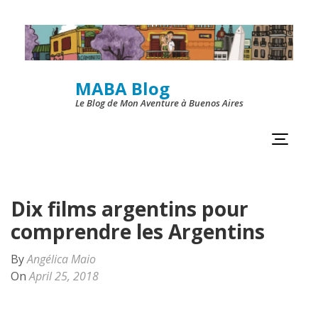
Skip
to
content
MABA Blog
(Press
Le Blog de Mon Aventure à Buenos Aires
Enter)
Dix films argentins pour
comprendre les Argentins
By
Angélica Maio
On
April 25, 2018