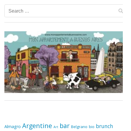
Search
for:
Argentine
bar
brunch
Almagro
Belgrano
bio
Art