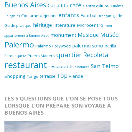
Buenos Aires
café
Caballito
Centre culturel
Cinéma
enfants
Football
déjeuner
Coutume
guide
Colegiales
français
héritage
littérature
Microcentro
Guide pratique
mon
Musée
Musique
monument
appartement à Buenos Aires
Palermo
palermo soho
parilla
Palermo Hollywood
quartier
Recoleta
Puerto Madero
Parque
pizza
restaurant
San Telmo
restaurants
s'installer
Top
Shopping
viande
terrasse
Tango
LES 5 QUESTIONS QUE L’ON SE POSE TOUS
LORSQUE L’ON PRÉPARE SON VOYAGE À
BUENOS AIRES