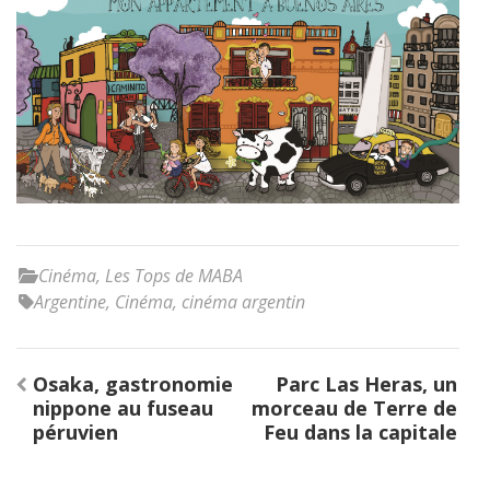
Cinéma
,
Les Tops de MABA
Argentine
,
Cinéma
,
cinéma argentin
Post
Osaka, gastronomie
Parc Las Heras, un
navigation
nippone au fuseau
morceau de Terre de
péruvien
Feu dans la capitale