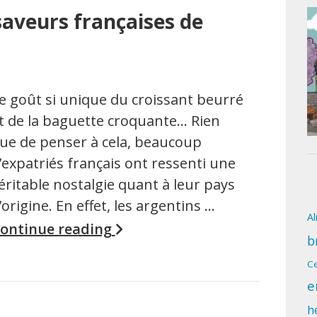
saveurs françaises de
e goût si unique du croissant beurré
t de la baguette croquante… Rien
ue de penser à cela, beaucoup
’expatriés français ont ressenti une
éritable nostalgie quant à leur pays
’origine. En effet, les argentins …
A
ontinue reading
b
Ce
e
h