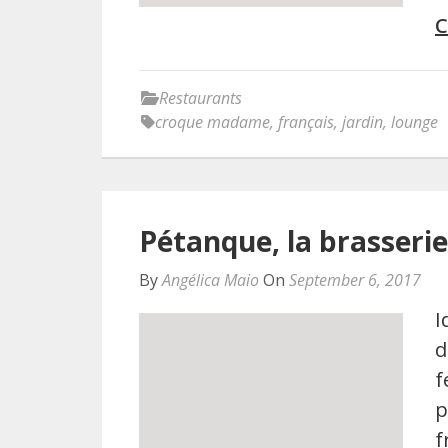
C
Restaurants
croque madame
,
français
,
jardin
,
lounge
Pétanque, la brasseri
By
Angélica Maio
On
September 6, 2017
I
d
f
p
f