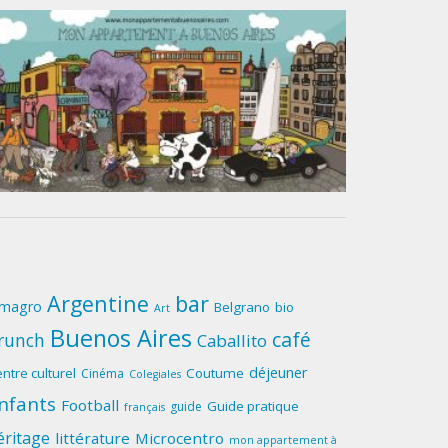
Argentine
bar
lmagro
Belgrano
bio
Art
Buenos Aires
café
runch
Caballito
déjeuner
ntre culturel
Coutume
Cinéma
Colegiales
nfants
Football
Guide pratique
guide
français
éritage
littérature
Microcentro
mon appartement à