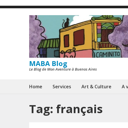
Skip
to
content
(Press
Enter)
MABA Blog
Le Blog de Mon Aventure à Buenos Aires
Home
Services
Art & Culture
A v
Tag:
français