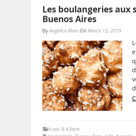
Les boulangeries aux 
Buenos Aires
By
Angélica Maio
On
March 13, 2019
L
e
q
d
v
d
C
A voir & A faire