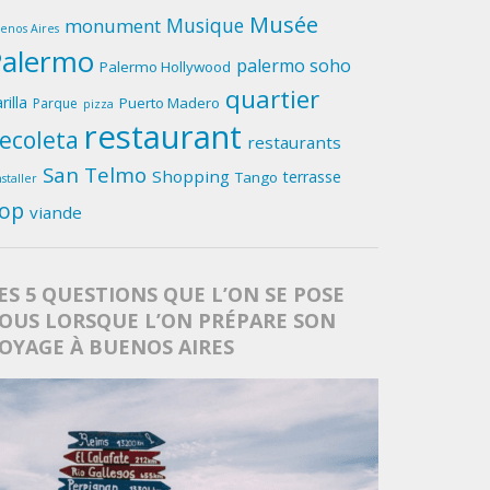
Musée
Musique
monument
enos Aires
Palermo
palermo soho
Palermo Hollywood
quartier
rilla
Puerto Madero
Parque
pizza
restaurant
ecoleta
restaurants
San Telmo
Shopping
terrasse
Tango
nstaller
op
viande
ES 5 QUESTIONS QUE L’ON SE POSE
OUS LORSQUE L’ON PRÉPARE SON
OYAGE À BUENOS AIRES