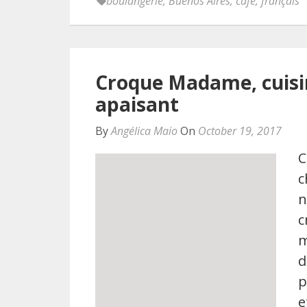
boulangerie
,
Buenos Aires
,
café
,
français
Croque Madame, cuisin
apaisant
By
Angélica Maio
On
October 19, 2017
C
c
n
c
m
d
p
e