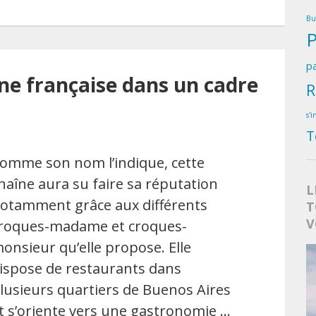
Bu
pa
e française dans un cadre
R
s'i
T
omme son nom l’indique, cette
haîne aura su faire sa réputation
L
otamment grâce aux différents
T
V
roques-madame et croques-
onsieur qu’elle propose. Elle
ispose de restaurants dans
lusieurs quartiers de Buenos Aires
t s’oriente vers une gastronomie …