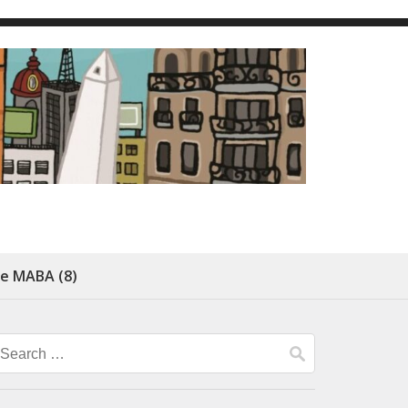
de MABA (8)
Search
for: