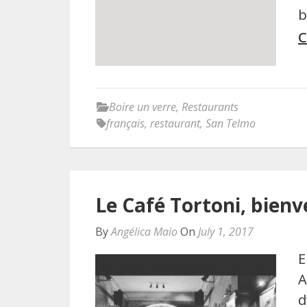
b
C
Boire un verre
,
Restaurants
français
,
restaurant
,
San Telmo
Le Café Tortoni, bienv
By
Angélica Maio
On
July 1, 2017
E
A
d