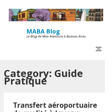
Skip
to
content
MABA Blog
(Press
Le Blog de Mon Aventure à Buenos Aires
Enter)
Category:
Guide
Pratique
Transfert aéroportuaire