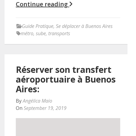
Continue reading
Guide Pratique
,
Se déplacer à Buenos Aires
métro
,
sube
,
transports
Réserver son transfert
aéroportuaire à Buenos
Aires:
By
Angélica Maio
On
September 19, 2019