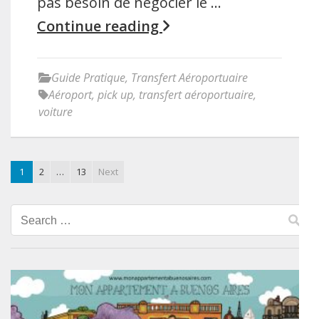
pas besoin de négocier le …
Continue reading
Guide Pratique
,
Transfert Aéroportuaire
Aéroport
,
pick up
,
transfert aéroportuaire
,
voiture
1
2
…
13
Next
Search
for: