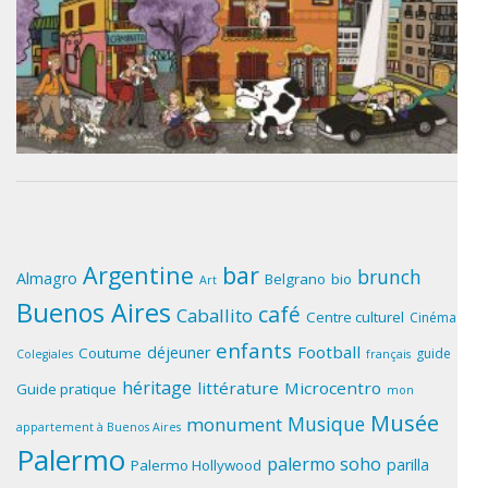
Argentine
bar
brunch
Almagro
Belgrano
bio
Art
Buenos Aires
café
Caballito
Centre culturel
Cinéma
enfants
Football
déjeuner
Coutume
guide
Colegiales
français
héritage
littérature
Microcentro
Guide pratique
mon
Musée
Musique
monument
appartement à Buenos Aires
Palermo
palermo soho
parilla
Palermo Hollywood