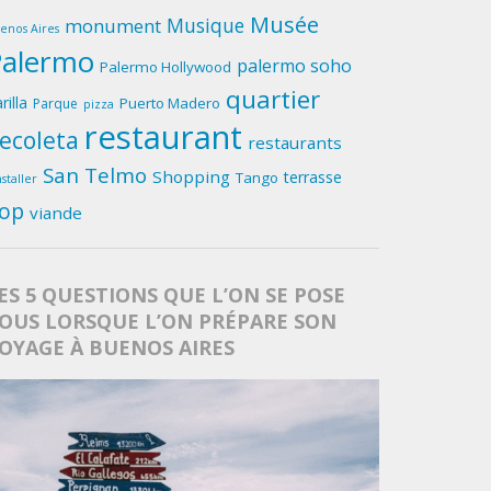
Musée
Musique
monument
enos Aires
Palermo
palermo soho
Palermo Hollywood
quartier
rilla
Puerto Madero
Parque
pizza
restaurant
ecoleta
restaurants
San Telmo
Shopping
terrasse
Tango
nstaller
op
viande
ES 5 QUESTIONS QUE L’ON SE POSE
OUS LORSQUE L’ON PRÉPARE SON
OYAGE À BUENOS AIRES