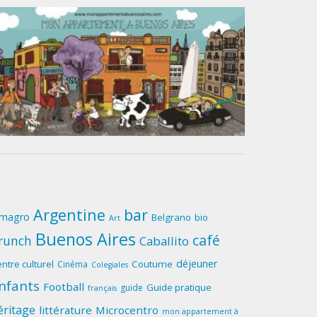
Argentine
bar
lmagro
Belgrano
bio
Art
Buenos Aires
café
runch
Caballito
déjeuner
ntre culturel
Coutume
Cinéma
Colegiales
nfants
Football
Guide pratique
guide
français
éritage
littérature
Microcentro
mon appartement à