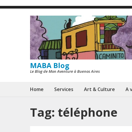
Skip
to
content
(Press
Enter)
MABA Blog
Le Blog de Mon Aventure à Buenos Aires
Home
Services
Art & Culture
A v
Tag:
téléphone