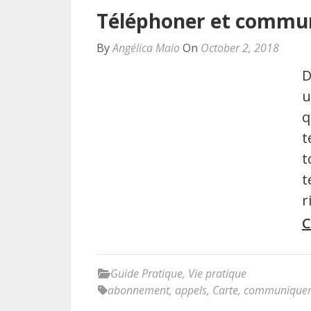
Téléphoner et commun
By
Angélica Maio
On
October 2, 2018
D
u
q
t
t
t
r
C
Guide Pratique
,
Vie pratique
abonnement
,
appels
,
Carte
,
communique