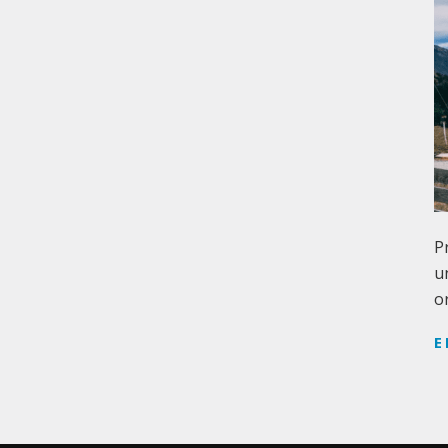
P
u
o
E