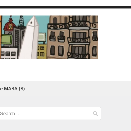
de MABA (8)
Search
for: