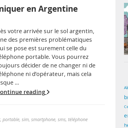
iquer en Argentine
ès votre arrivée sur le sol argentin,
ne des premières problématiques
ui se pose est surement celle du
éléphone portable. Vous pourrez
oujours décider de ne changer ni de
éléphone ni d’opérateur, mais cela
isque …
A
ontinue reading
b
Ce
e
r
,
portable
,
sim
,
smartphone
,
sms
,
téléphone
h