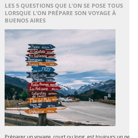
LES 5 QUESTIONS QUE L’ON SE POSE TOUS
LORSQUE L’ON PRÉPARE SON VOYAGE À
BUENOS AIRES
Préparer un voyage, court ou long, est toujours un peu