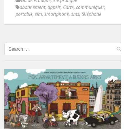
Guide Pratique
,
Vie pratique
abonnement
,
appels
,
Carte
,
communiquer
,
portable
,
sim
,
smartphone
,
sms
,
téléphone
Search
for: