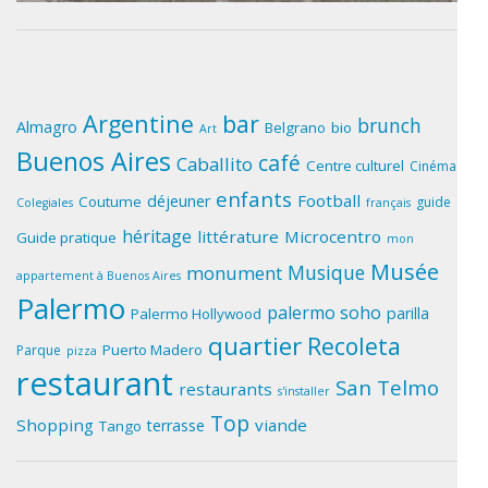
Argentine
bar
brunch
Almagro
Belgrano
bio
Art
Buenos Aires
café
Caballito
Centre culturel
Cinéma
enfants
Football
déjeuner
Coutume
guide
Colegiales
français
héritage
littérature
Microcentro
Guide pratique
mon
Musée
Musique
monument
appartement à Buenos Aires
Palermo
palermo soho
parilla
Palermo Hollywood
quartier
Recoleta
Puerto Madero
Parque
pizza
restaurant
San Telmo
restaurants
s'installer
Top
Shopping
viande
terrasse
Tango