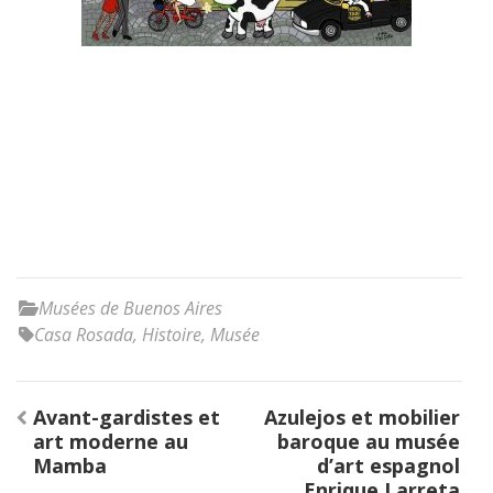
Musées de Buenos Aires
Casa Rosada
,
Histoire
,
Musée
Post
Avant-gardistes et
Azulejos et mobilier
navigation
art moderne au
baroque au musée
Mamba
d’art espagnol
Enrique Larreta