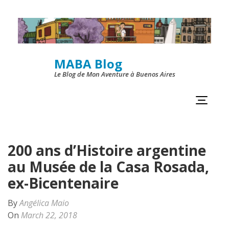
Skip
to
content
MABA Blog
(Press
Le Blog de Mon Aventure à Buenos Aires
Enter)
200 ans d’Histoire argentine
au Musée de la Casa Rosada,
ex-Bicentenaire
By
Angélica Maio
On
March 22, 2018