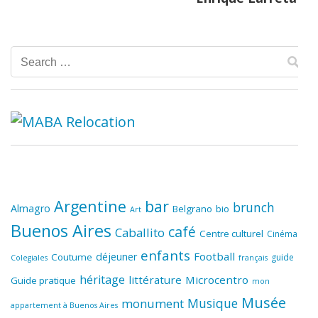
Search
for:
Argentine
bar
brunch
Almagro
Belgrano
bio
Art
Buenos Aires
café
Caballito
Centre culturel
Cinéma
enfants
Football
déjeuner
Coutume
guide
Colegiales
français
héritage
littérature
Microcentro
Guide pratique
mon
Musée
Musique
monument
appartement à Buenos Aires