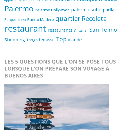
Palermo
palermo soho
parilla
Palermo Hollywood
quartier
Recoleta
Puerto Madero
Parque
pizza
restaurant
San Telmo
restaurants
s'installer
Top
Shopping
viande
terrasse
Tango
LES 5 QUESTIONS QUE L’ON SE POSE TOUS
LORSQUE L’ON PRÉPARE SON VOYAGE À
BUENOS AIRES