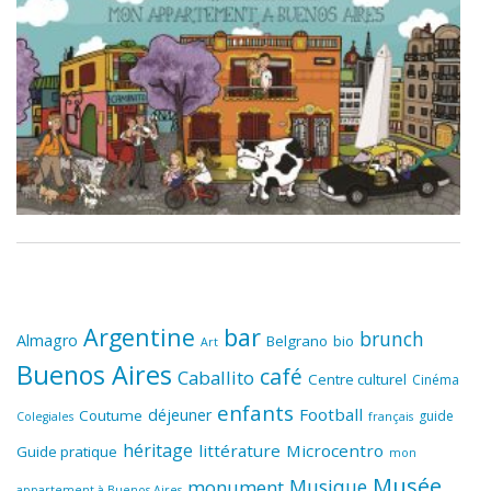
Argentine
bar
brunch
Almagro
Belgrano
bio
Art
Buenos Aires
café
Caballito
Centre culturel
Cinéma
enfants
Football
déjeuner
Coutume
guide
Colegiales
français
héritage
littérature
Microcentro
Guide pratique
mon
Musée
Musique
monument
appartement à Buenos Aires