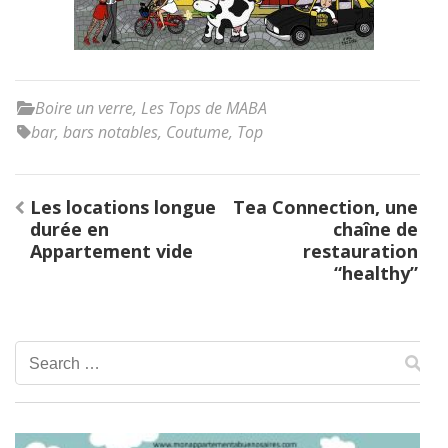
Boire un verre
,
Les Tops de MABA
bar
,
bars notables
,
Coutume
,
Top
Post
Les locations longue
Tea Connection, une
navigation
durée en
chaîne de
Appartement vide
restauration
“healthy”
Search
for: