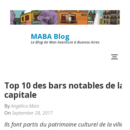
Skip
to
content
MABA Blog
(Press
Le Blog de Mon Aventure à Buenos Aires
Enter)
Top 10 des bars notables de la
capitale
By
Angélica Maio
On
September 28, 2017
Ils font partis du patrimoine culturel de la ville