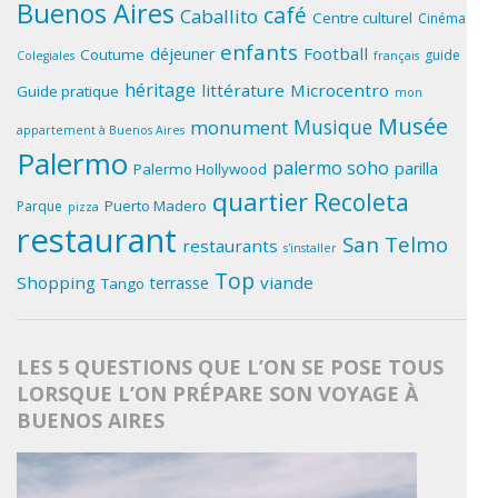
Buenos Aires
café
Caballito
Centre culturel
Cinéma
enfants
Football
déjeuner
Coutume
guide
Colegiales
français
héritage
littérature
Microcentro
Guide pratique
mon
Musée
Musique
monument
appartement à Buenos Aires
Palermo
palermo soho
parilla
Palermo Hollywood
quartier
Recoleta
Puerto Madero
Parque
pizza
restaurant
San Telmo
restaurants
s'installer
Top
Shopping
viande
terrasse
Tango
LES 5 QUESTIONS QUE L’ON SE POSE TOUS
LORSQUE L’ON PRÉPARE SON VOYAGE À
BUENOS AIRES