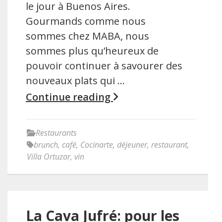
le jour à Buenos Aires.
Gourmands comme nous
sommes chez MABA, nous
sommes plus qu’heureux de
pouvoir continuer à savourer des
nouveaux plats qui …
Continue reading
Restaurants
brunch
,
café
,
Cocinarte
,
déjeuner
,
restaurant
,
Villa Ortuzar
,
vin
La Cava Jufré: pour les