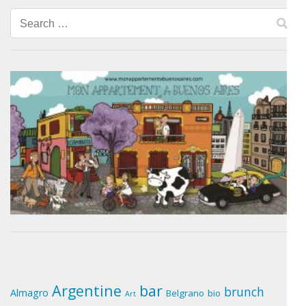
Search
for:
Argentine
bar
brunch
Almagro
Belgrano
bio
Art