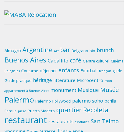
Argentine
bar
brunch
Almagro
Belgrano
bio
Art
Buenos Aires
café
Caballito
Centre culturel
Cinéma
enfants
Football
déjeuner
Coutume
guide
Colegiales
français
héritage
littérature
Microcentro
Guide pratique
mon
Musée
Musique
monument
appartement à Buenos Aires
Palermo
palermo soho
parilla
Palermo Hollywood
quartier
Recoleta
Puerto Madero
Parque
pizza
restaurant
San Telmo
restaurants
s'installer
Top
Shopping
viande
terrasse
Tango