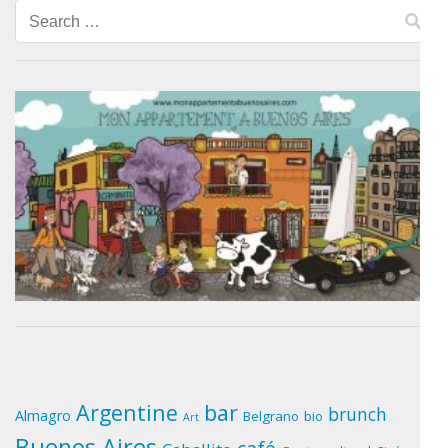
Search
for:
Argentine
bar
brunch
Almagro
Belgrano
bio
Art
Buenos Aires