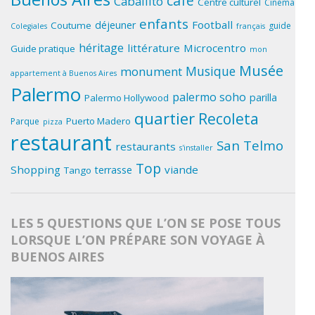
café
Caballito
Centre culturel
Cinéma
enfants
Football
déjeuner
Coutume
guide
Colegiales
français
héritage
littérature
Microcentro
Guide pratique
mon
Musée
Musique
monument
appartement à Buenos Aires
Palermo
palermo soho
parilla
Palermo Hollywood
quartier
Recoleta
Puerto Madero
Parque
pizza
restaurant
San Telmo
restaurants
s'installer
Top
Shopping
viande
terrasse
Tango
LES 5 QUESTIONS QUE L’ON SE POSE TOUS
LORSQUE L’ON PRÉPARE SON VOYAGE À
BUENOS AIRES