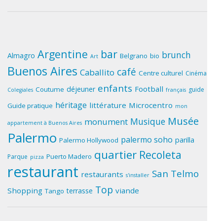
Argentine
bar
brunch
Almagro
Belgrano
bio
Art
Buenos Aires
café
Caballito
Centre culturel
Cinéma
enfants
Football
déjeuner
Coutume
guide
Colegiales
français
héritage
littérature
Microcentro
Guide pratique
mon
Musée
Musique
monument
appartement à Buenos Aires
Palermo
palermo soho
parilla
Palermo Hollywood
quartier
Recoleta
Puerto Madero
Parque
pizza
restaurant
San Telmo
restaurants
s'installer
Top
Shopping
viande
terrasse
Tango