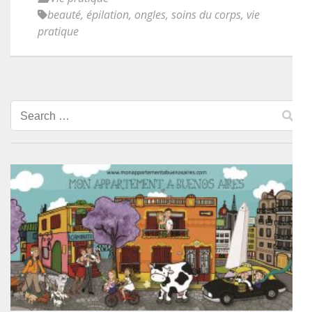
beauté
,
épilation
,
ongles
,
soins du corps
,
vie
pratique
Search
for: