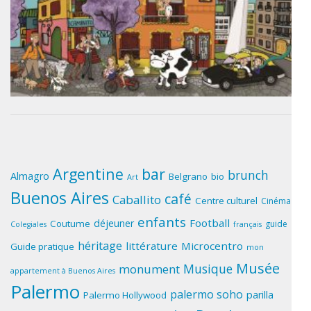
Argentine
bar
brunch
Almagro
Belgrano
bio
Art
Buenos Aires
café
Caballito
Centre culturel
Cinéma
enfants
Football
déjeuner
Coutume
guide
Colegiales
français
héritage
littérature
Microcentro
Guide pratique
mon
Musée
Musique
monument
appartement à Buenos Aires
Palermo
palermo soho
parilla
Palermo Hollywood