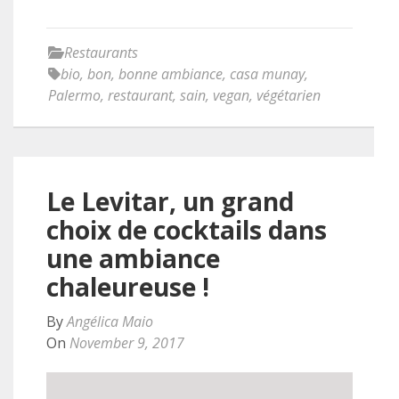
Restaurants
bio
,
bon
,
bonne ambiance
,
casa munay
,
Palermo
,
restaurant
,
sain
,
vegan
,
végétarien
Le Levitar, un grand
choix de cocktails dans
une ambiance
chaleureuse !
By
Angélica Maio
On
November 9, 2017