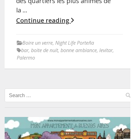
des quartiers les plus animés de
la …
Continue reading
Boire un verre
,
Night Life Porteña
bar
,
boite de nuit
,
bonne ambiance
,
levitar
,
Palermo
Search
for: