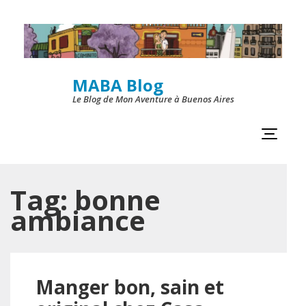
Skip
to
content
MABA Blog
(Press
Le Blog de Mon Aventure à Buenos Aires
Enter)
Tag:
bonne
ambiance
Manger bon, sain et