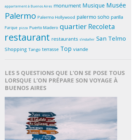
Musée
Musique
monument
appartement à Buenos Aires
Palermo
palermo soho
parilla
Palermo Hollywood
quartier
Recoleta
Puerto Madero
Parque
pizza
restaurant
San Telmo
restaurants
s'installer
Top
Shopping
viande
terrasse
Tango
LES 5 QUESTIONS QUE L’ON SE POSE TOUS
LORSQUE L’ON PRÉPARE SON VOYAGE À
BUENOS AIRES