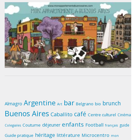
Argentine
bar
brunch
Almagro
Belgrano
bio
Art
Buenos Aires
café
Caballito
Centre culturel
Cinéma
enfants
Football
déjeuner
Coutume
guide
Colegiales
français
héritage
littérature
Microcentro
Guide pratique
mon