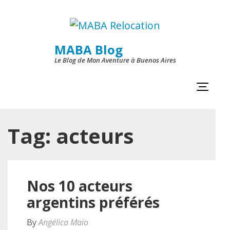
Skip
to
content
MABA Blog
Le Blog de Mon Aventure à Buenos Aires
(Press
Enter)
Tag:
acteurs
Nos 10 acteurs
argentins préférés
By
Angélica Maio