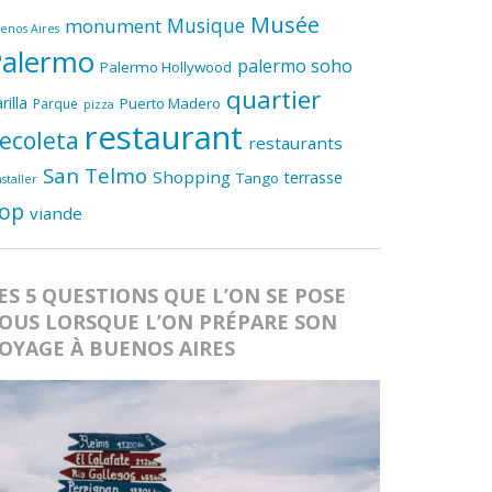
Musée
Musique
monument
enos Aires
Palermo
palermo soho
Palermo Hollywood
quartier
rilla
Puerto Madero
Parque
pizza
restaurant
ecoleta
restaurants
San Telmo
Shopping
terrasse
Tango
nstaller
op
viande
ES 5 QUESTIONS QUE L’ON SE POSE
OUS LORSQUE L’ON PRÉPARE SON
OYAGE À BUENOS AIRES