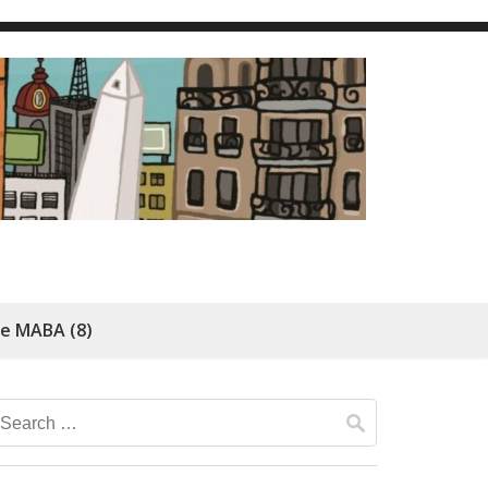
de MABA (8)
Search
for: