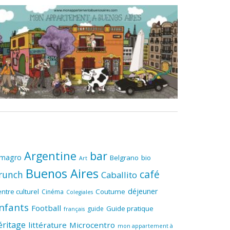
Argentine
bar
lmagro
Belgrano
bio
Art
Buenos Aires
café
runch
Caballito
déjeuner
ntre culturel
Coutume
Cinéma
Colegiales
nfants
Football
Guide pratique
guide
français
éritage
littérature
Microcentro
mon appartement à