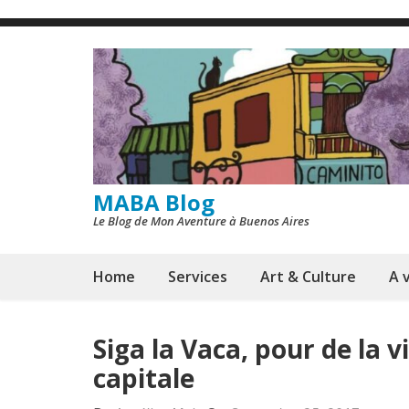
Skip
to
content
(Press
Enter)
MABA Blog
Le Blog de Mon Aventure à Buenos Aires
Home
Services
Art & Culture
A v
Siga la Vaca, pour de la 
capitale