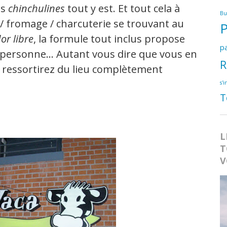
es
chinchulines
tout y est. Et tout cela à
Bu
/ fromage / charcuterie se trouvant au
or libre
, la formule tout inclus propose
pa
r personne… Autant vous dire que vous en
R
 ressortirez du lieu complètement
s'i
T
L
T
V