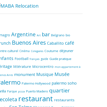
Argentine
bar
lmagro
Belgrano
bio
Art
Buenos Aires
café
runch
Caballito
déjeuner
ntre culturel
Coutume
Cinéma
Colegiales
nfants
Football
Guide pratique
guide
français
éritage
littérature
Microcentro
mon appartement à
Musée
Musique
monument
enos Aires
Palermo
palermo soho
Palermo Hollywood
quartier
rilla
Puerto Madero
Parque
pizza
restaurant
ecoleta
restaurants