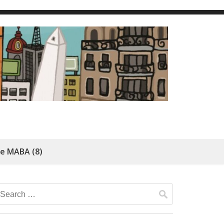
de MABA (8)
Search
for: