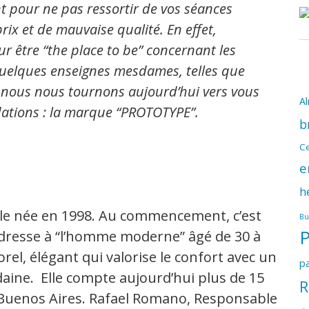
nt pour ne pas ressortir de vos séances
ix et de mauvaise qualité. En effet,
ur être “the place to be” concernant les
quelques enseignes mesdames, telles que
, nous nous tournons aujourd’hui vers vous
A
tions : la marque “PROTOTYPE”.
b
Ce
e
h
ale née en 1998. Au commencement, c’est
Bu
adresse à “l’homme moderne” âgé de 30 à
rel, élégant qui valorise le confort avec un
pa
aine. Elle compte aujourd’hui plus de 15
R
e Buenos Aires. Rafael Romano, Responsable