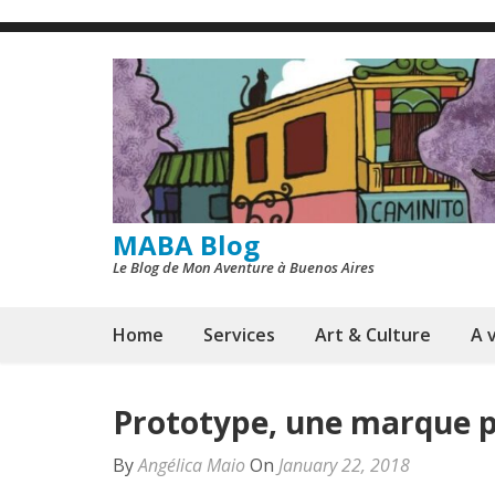
Skip
to
content
(Press
Enter)
MABA Blog
Le Blog de Mon Aventure à Buenos Aires
Home
Services
Art & Culture
A v
Prototype, une marque 
By
Angélica Maio
On
January 22, 2018