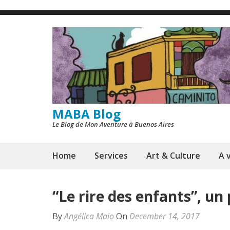
Skip
to
content
(Press
Enter)
MABA Blog
Le Blog de Mon Aventure à Buenos Aires
Home
Services
Art & Culture
A v
“Le rire des enfants”, un
By
Angélica Maio
On
December 14, 2017