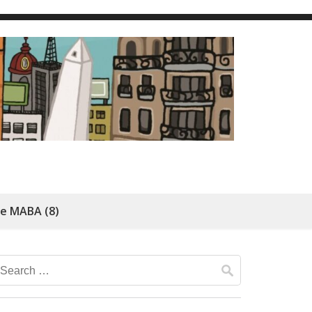
de MABA (8)
Search
for: