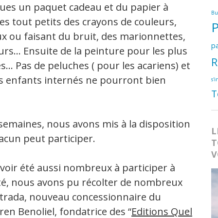
ques un paquet cadeau et du papier à
Bu
les tout petits des crayons de couleurs,
ux ou faisant du bruit, des marionnettes,
pa
urs… Ensuite de la peinture pour les plus
R
s… Pas de peluches ( pour les acariens) et
es enfants internés ne pourront bien
s'i
T
s semaines, nous avons mis à la disposition
L
cun peut participer.
T
V
voir été aussi nombreux à participer à
ité, nous avons pu récolter de nombreux
trada, nouveau concessionnaire du
eren Benoliel, fondatrice des “
Editions Quel