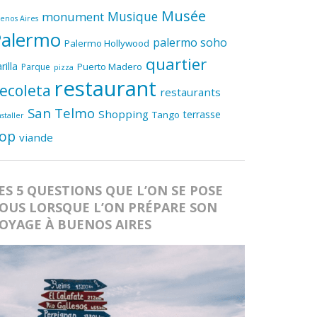
Musée
Musique
monument
enos Aires
Palermo
palermo soho
Palermo Hollywood
quartier
rilla
Puerto Madero
Parque
pizza
restaurant
ecoleta
restaurants
San Telmo
Shopping
terrasse
Tango
nstaller
op
viande
ES 5 QUESTIONS QUE L’ON SE POSE
OUS LORSQUE L’ON PRÉPARE SON
OYAGE À BUENOS AIRES