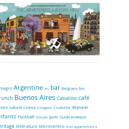
Argentine
bar
lmagro
Belgrano
bio
Art
Buenos Aires
café
runch
Caballito
déjeuner
ntre culturel
Coutume
Cinéma
Colegiales
nfants
Football
Guide pratique
guide
français
éritage
littérature
Microcentro
mon appartement à