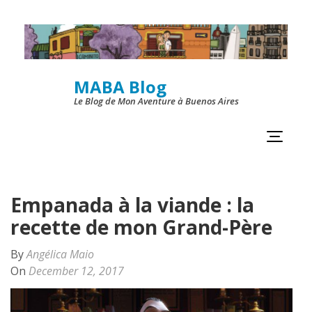
Skip
to
content
MABA Blog
(Press
Le Blog de Mon Aventure à Buenos Aires
Enter)
Empanada à la viande : la
recette de mon Grand-Père
By
Angélica Maio
On
December 12, 2017