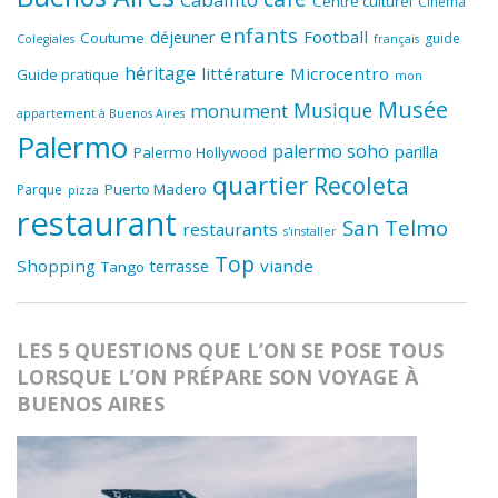
Centre culturel
Cinéma
enfants
Football
déjeuner
Coutume
guide
Colegiales
français
héritage
littérature
Microcentro
Guide pratique
mon
Musée
Musique
monument
appartement à Buenos Aires
Palermo
palermo soho
parilla
Palermo Hollywood
quartier
Recoleta
Puerto Madero
Parque
pizza
restaurant
San Telmo
restaurants
s'installer
Top
Shopping
viande
terrasse
Tango
LES 5 QUESTIONS QUE L’ON SE POSE TOUS
LORSQUE L’ON PRÉPARE SON VOYAGE À
BUENOS AIRES