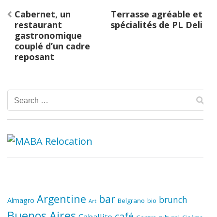
Post
Cabernet, un
Terrasse agréable et
navigation
restaurant
spécialités de PL Deli
gastronomique
couplé d’un cadre
reposant
Search
for:
Argentine
bar
brunch
Almagro
Belgrano
bio
Art
Buenos Aires
café
Caballito