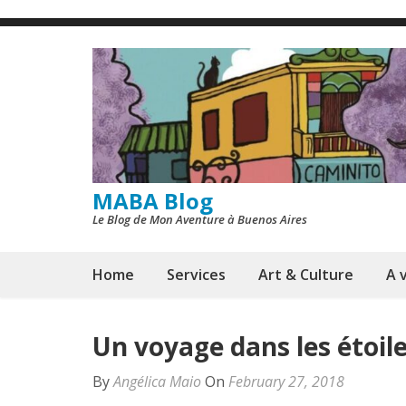
Skip
to
content
(Press
Enter)
MABA Blog
Le Blog de Mon Aventure à Buenos Aires
Home
Services
Art & Culture
A v
Un voyage dans les étoil
By
Angélica Maio
On
February 27, 2018