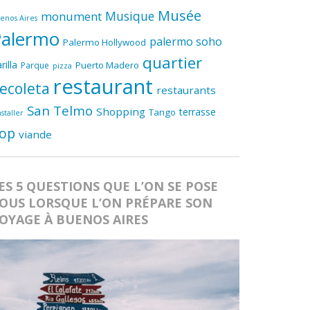
Musée
Musique
monument
enos Aires
Palermo
palermo soho
Palermo Hollywood
quartier
rilla
Puerto Madero
Parque
pizza
restaurant
ecoleta
restaurants
San Telmo
Shopping
terrasse
Tango
nstaller
op
viande
ES 5 QUESTIONS QUE L’ON SE POSE
OUS LORSQUE L’ON PRÉPARE SON
OYAGE À BUENOS AIRES