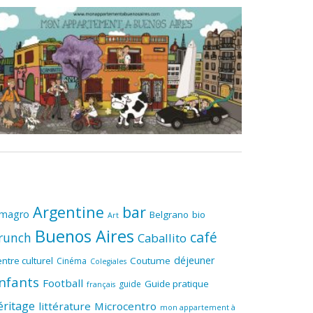
Argentine
bar
lmagro
Belgrano
bio
Art
Buenos Aires
café
runch
Caballito
déjeuner
ntre culturel
Coutume
Cinéma
Colegiales
nfants
Football
Guide pratique
guide
français
éritage
littérature
Microcentro
mon appartement à