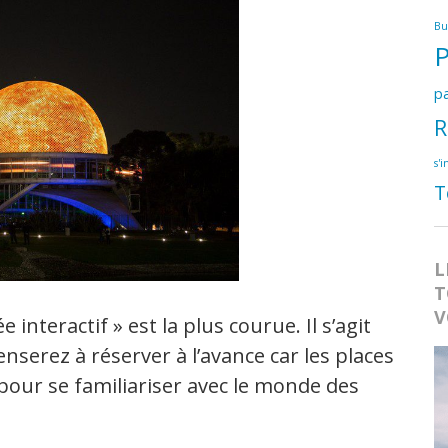
Bu
pa
R
s'i
T
L
T
V
 interactif » est la plus courue. Il s’agit
nserez à réserver à l’avance car les places
- pour se familiariser avec le monde des