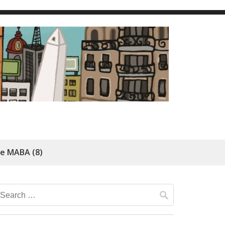
de MABA (8)
Search
for: