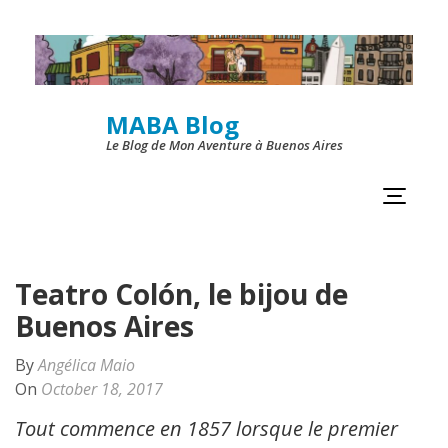
Skip
to
content
MABA Blog
(Press
Le Blog de Mon Aventure à Buenos Aires
Enter)
Teatro Colón, le bijou de
Buenos Aires
By
Angélica Maio
On
October 18, 2017
Tout commence en 1857 lorsque le premier