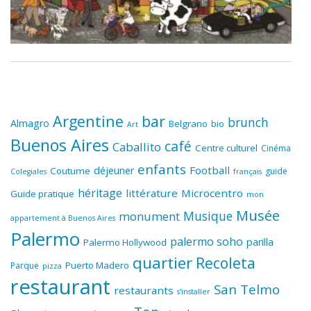
Argentine
bar
brunch
Almagro
Belgrano
bio
Art
Buenos Aires
café
Caballito
Centre culturel
Cinéma
enfants
Football
déjeuner
Coutume
guide
Colegiales
français
héritage
littérature
Microcentro
Guide pratique
mon
Musée
Musique
monument
appartement à Buenos Aires
Palermo
palermo soho
parilla
Palermo Hollywood
quartier
Recoleta
Puerto Madero
Parque
pizza
restaurant
San Telmo
restaurants
s'installer