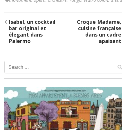
Post
Isabel, un cocktail
Croque Madame,
navigation
bar original et
cuisine française
élegant dans
dans un cadre
Palermo
apaisant
Search
for: