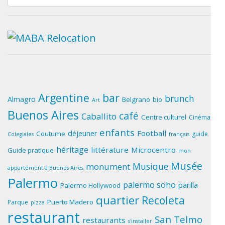
for:
Argentine
bar
brunch
Almagro
Belgrano
bio
Art
Buenos Aires
café
Caballito
Centre culturel
Cinéma
enfants
Football
déjeuner
Coutume
guide
Colegiales
français
héritage
littérature
Microcentro
Guide pratique
mon
Musée
Musique
monument
appartement à Buenos Aires
Palermo
palermo soho
parilla
Palermo Hollywood
quartier
Recoleta
Puerto Madero
Parque
pizza
restaurant
San Telmo
restaurants
s'installer