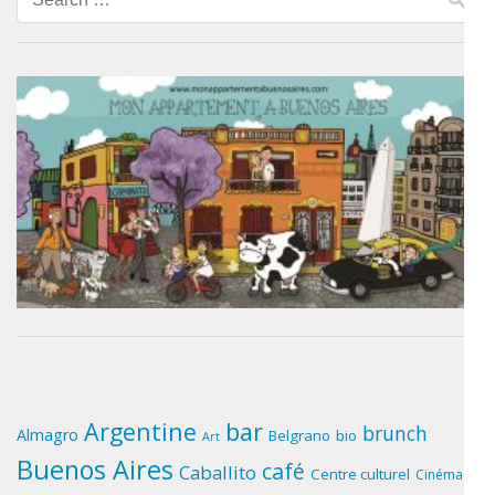
for:
Argentine
bar
brunch
Almagro
Belgrano
bio
Art
Buenos Aires
café
Caballito
Centre culturel
Cinéma