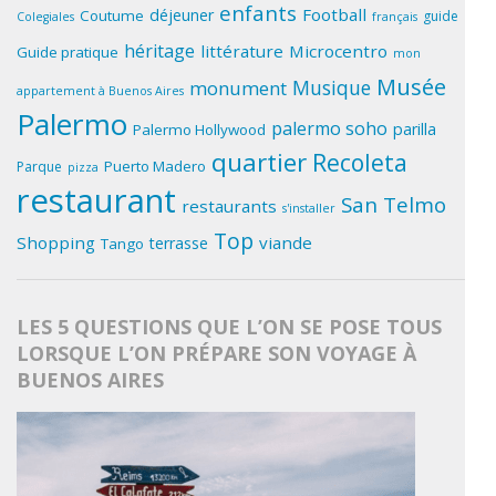
enfants
Football
déjeuner
Coutume
guide
Colegiales
français
héritage
littérature
Microcentro
Guide pratique
mon
Musée
Musique
monument
appartement à Buenos Aires
Palermo
palermo soho
parilla
Palermo Hollywood
quartier
Recoleta
Puerto Madero
Parque
pizza
restaurant
San Telmo
restaurants
s'installer
Top
Shopping
viande
terrasse
Tango
LES 5 QUESTIONS QUE L’ON SE POSE TOUS
LORSQUE L’ON PRÉPARE SON VOYAGE À
BUENOS AIRES