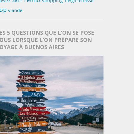
San Telmo
Shopping
terrasse
Tango
nstaller
op
viande
ES 5 QUESTIONS QUE L’ON SE POSE
OUS LORSQUE L’ON PRÉPARE SON
OYAGE À BUENOS AIRES