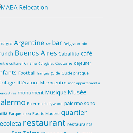
Argentine
bar
lmagro
Belgrano
bio
Art
Buenos Aires
café
runch
Caballito
déjeuner
ntre culturel
Coutume
Cinéma
Colegiales
nfants
Football
Guide pratique
guide
français
éritage
littérature
Microcentro
mon appartement à
Musée
Musique
monument
enos Aires
Palermo
palermo soho
Palermo Hollywood
quartier
rilla
Puerto Madero
Parque
pizza
restaurant
ecoleta
restaurants