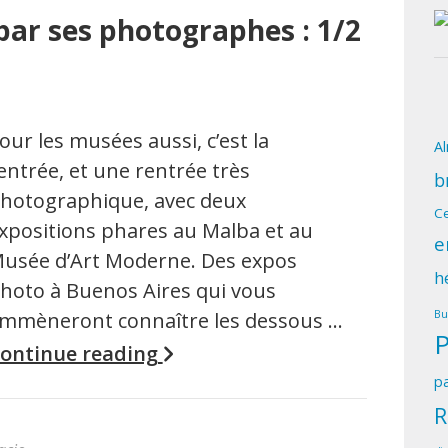
par ses photographes : 1/2
our les musées aussi, c’est la
A
entrée, et une rentrée très
b
hotographique, avec deux
Ce
xpositions phares au Malba et au
e
usée d’Art Moderne. Des expos
h
hoto à Buenos Aires qui vous
mmèneront connaître les dessous …
Bu
ontinue reading
pa
R