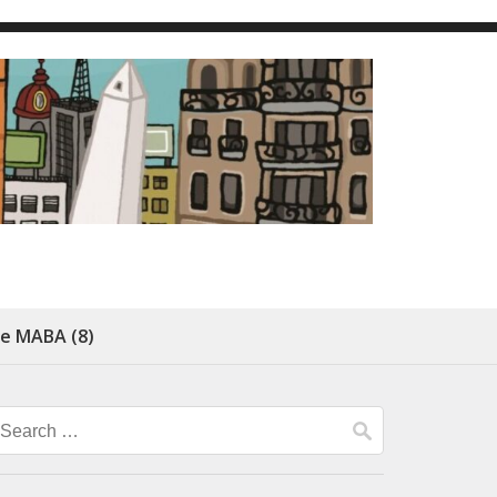
de MABA (8)
Search
for: