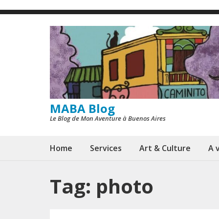
Skip
to
content
(Press
Enter)
MABA Blog
Le Blog de Mon Aventure à Buenos Aires
Home
Services
Art & Culture
A v
Tag:
photo