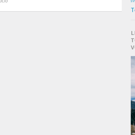
acio
s'i
T
L
T
V