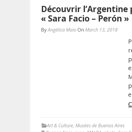
Découvrir l’Argentine 
« Sara Facio – Perón »
By
Angélica Maio
On
March 13, 2018
P
r
p
e
M
p
e
C
Art & Culture
,
Musées de Buenos Aires