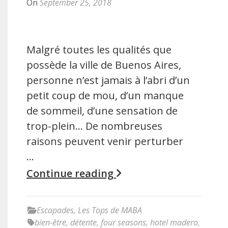
On
September 25, 2018
Malgré toutes les qualités que
possède la ville de Buenos Aires,
personne n’est jamais à l’abri d’un
petit coup de mou, d’un manque
de sommeil, d’une sensation de
trop-plein… De nombreuses
raisons peuvent venir perturber
…
Continue reading
Escapades
,
Les Tops de MABA
bien-être
,
détente
,
four seasons
,
hotel madero
,