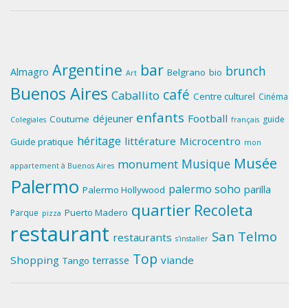
Argentine
bar
brunch
Almagro
Belgrano
bio
Art
Buenos Aires
café
Caballito
Centre culturel
Cinéma
enfants
Football
déjeuner
Coutume
guide
Colegiales
français
héritage
littérature
Microcentro
Guide pratique
mon
Musée
Musique
monument
appartement à Buenos Aires
Palermo
palermo soho
parilla
Palermo Hollywood
quartier
Recoleta
Puerto Madero
Parque
pizza
restaurant
San Telmo
restaurants
s'installer
Top
Shopping
viande
terrasse
Tango