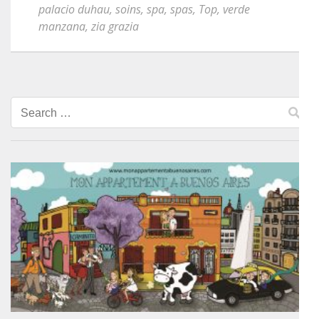
palacio duhau
,
soins
,
spa
,
spas
,
Top
,
verde
manzana
,
zia grazia
Search
for: