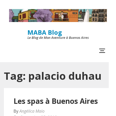
Skip
to
content
MABA Blog
(Press
Le Blog de Mon Aventure à Buenos Aires
Enter)
Tag:
palacio duhau
Les spas à Buenos Aires
By
Angélica Maio