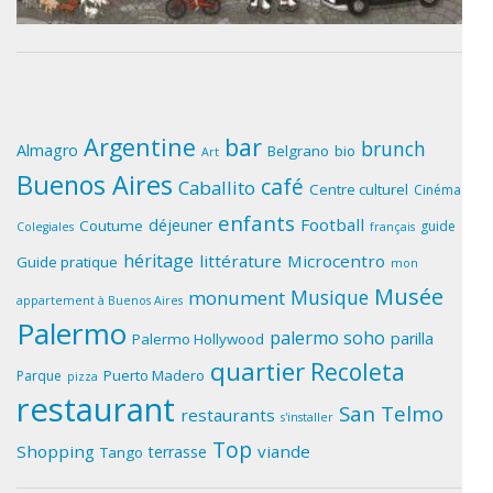
Argentine
bar
brunch
Almagro
Belgrano
bio
Art
Buenos Aires
café
Caballito
Centre culturel
Cinéma
enfants
Football
déjeuner
Coutume
guide
Colegiales
français
héritage
littérature
Microcentro
Guide pratique
mon
Musée
Musique
monument
appartement à Buenos Aires
Palermo
palermo soho
parilla
Palermo Hollywood
quartier
Recoleta
Puerto Madero
Parque
pizza
restaurant
San Telmo
restaurants
s'installer
Top
Shopping
viande
terrasse
Tango