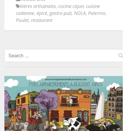
bières artisanales
,
cocina cajun
,
cuisine
cadienne
,
épicé
,
gastro-pub
,
NOLA
,
Palermo
,
Poulet
,
restaurant
Search
for: