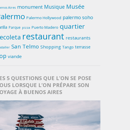
Musée
Musique
monument
enos Aires
Palermo
palermo soho
Palermo Hollywood
quartier
rilla
Puerto Madero
Parque
pizza
restaurant
ecoleta
restaurants
San Telmo
Shopping
terrasse
Tango
nstaller
op
viande
ES 5 QUESTIONS QUE L’ON SE POSE
OUS LORSQUE L’ON PRÉPARE SON
OYAGE À BUENOS AIRES