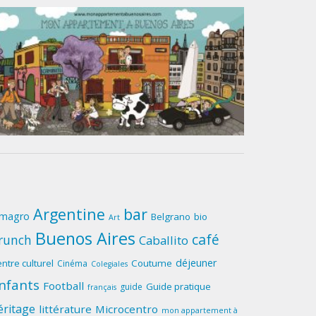
Argentine
bar
lmagro
Belgrano
bio
Art
Buenos Aires
café
runch
Caballito
déjeuner
ntre culturel
Coutume
Cinéma
Colegiales
nfants
Football
Guide pratique
guide
français
éritage
littérature
Microcentro
mon appartement à