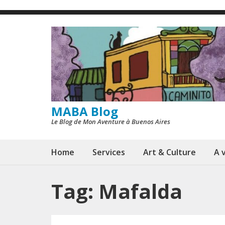
Skip
to
content
(Press
Enter)
MABA Blog
Le Blog de Mon Aventure à Buenos Aires
Home
Services
Art & Culture
A v
Tag:
Mafalda