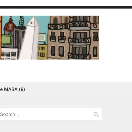
de MABA (8)
Search
for: