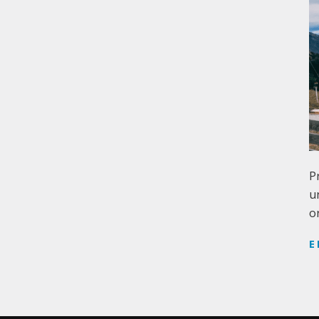
P
u
o
E