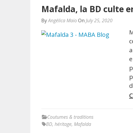
Mafalda, la BD culte 
By
Angélica Maio
On
July 25, 2020
M
c
a
e
p
p
d
C
Coutumes & traditions
BD
,
héritage
,
Mafalda