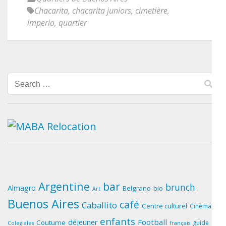
Chacarita
,
chacarita juniors
,
cimetière
,
imperio
,
quartier
Search
for:
Argentine
bar
brunch
Almagro
Belgrano
bio
Art
Buenos Aires
café
Caballito
Centre culturel
Cinéma
enfants
Football
déjeuner
Coutume
guide
Colegiales
français