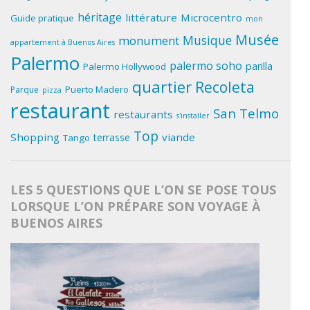
héritage
littérature
Microcentro
Guide pratique
mon
Musée
Musique
monument
appartement à Buenos Aires
Palermo
palermo soho
parilla
Palermo Hollywood
quartier
Recoleta
Puerto Madero
Parque
pizza
restaurant
San Telmo
restaurants
s'installer
Top
Shopping
viande
terrasse
Tango
LES 5 QUESTIONS QUE L’ON SE POSE TOUS
LORSQUE L’ON PRÉPARE SON VOYAGE À
BUENOS AIRES