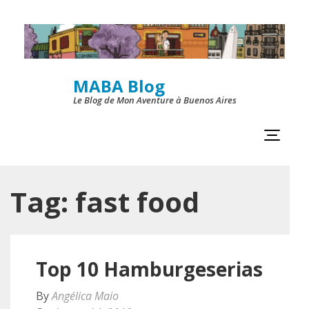
Skip
to
content
MABA Blog
(Press
Le Blog de Mon Aventure à Buenos Aires
Enter)
Tag:
fast food
Top 10 Hamburgeserias
By
Angélica Maio