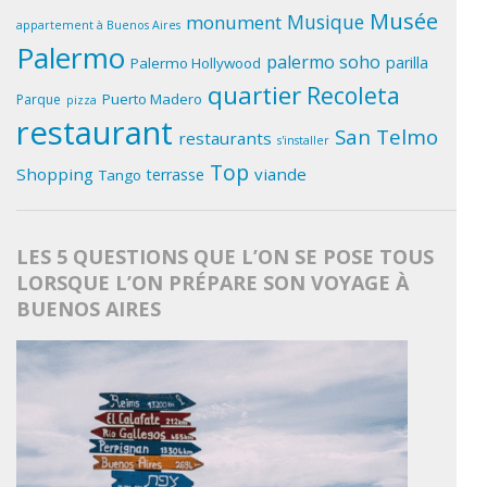
Musée
Musique
monument
appartement à Buenos Aires
Palermo
palermo soho
parilla
Palermo Hollywood
quartier
Recoleta
Puerto Madero
Parque
pizza
restaurant
San Telmo
restaurants
s'installer
Top
Shopping
viande
terrasse
Tango
LES 5 QUESTIONS QUE L’ON SE POSE TOUS
LORSQUE L’ON PRÉPARE SON VOYAGE À
BUENOS AIRES