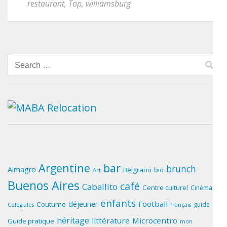
restaurant
,
Top
,
williamsburg
Search
for:
Argentine
bar
brunch
Almagro
Belgrano
bio
Art
Buenos Aires
café
Caballito
Centre culturel
Cinéma
enfants
Football
déjeuner
Coutume
guide
Colegiales
français
héritage
littérature
Microcentro
Guide pratique
mon