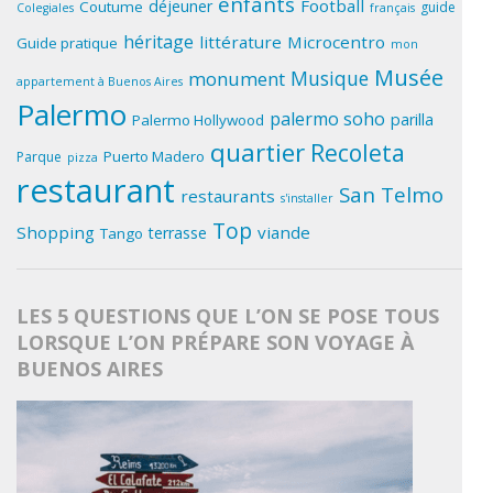
enfants
Football
déjeuner
Coutume
guide
Colegiales
français
héritage
littérature
Microcentro
Guide pratique
mon
Musée
Musique
monument
appartement à Buenos Aires
Palermo
palermo soho
parilla
Palermo Hollywood
quartier
Recoleta
Puerto Madero
Parque
pizza
restaurant
San Telmo
restaurants
s'installer
Top
Shopping
viande
terrasse
Tango
LES 5 QUESTIONS QUE L’ON SE POSE TOUS
LORSQUE L’ON PRÉPARE SON VOYAGE À
BUENOS AIRES