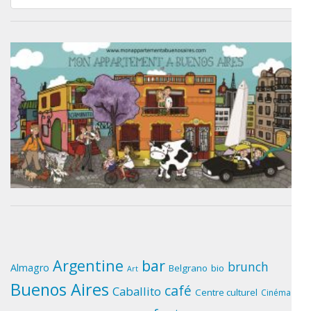
for:
Argentine
bar
brunch
Almagro
Belgrano
bio
Art
Buenos Aires
café
Caballito
Centre culturel
Cinéma