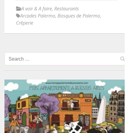
A voir & A faire
,
Restaurants
Arcades Palermo
,
Bosques de Palermo
,
Crêperie
Search
for: