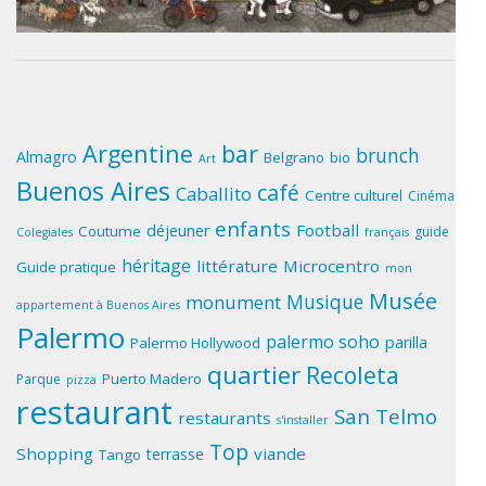
Argentine
bar
brunch
Almagro
Belgrano
bio
Art
Buenos Aires
café
Caballito
Centre culturel
Cinéma
enfants
Football
déjeuner
Coutume
guide
Colegiales
français
héritage
littérature
Microcentro
Guide pratique
mon
Musée
Musique
monument
appartement à Buenos Aires
Palermo
palermo soho
parilla
Palermo Hollywood
quartier
Recoleta
Puerto Madero
Parque
pizza
restaurant
San Telmo
restaurants
s'installer
Top
Shopping
viande
terrasse
Tango