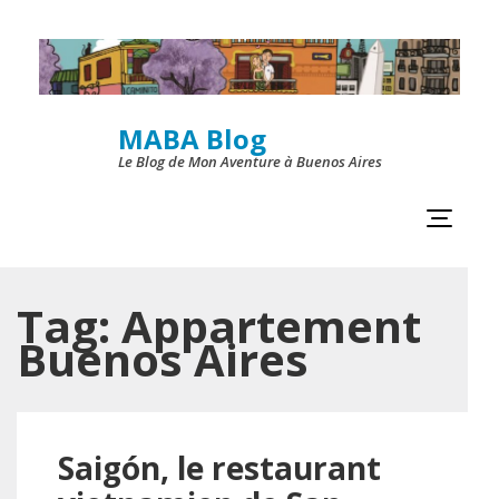
Skip
to
content
MABA Blog
(Press
Le Blog de Mon Aventure à Buenos Aires
Enter)
Tag:
Appartement
Buenos Aires
Saigón, le restaurant