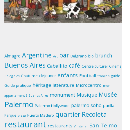
Argentine
bar
brunch
Almagro
Belgrano
bio
Art
Buenos Aires
café
Caballito
Centre culturel
Cinéma
enfants
Football
déjeuner
Coutume
guide
Colegiales
français
héritage
littérature
Microcentro
Guide pratique
mon
Musée
Musique
monument
appartement à Buenos Aires
Palermo
palermo soho
parilla
Palermo Hollywood
quartier
Recoleta
Puerto Madero
Parque
pizza
restaurant
San Telmo
restaurants
s'installer