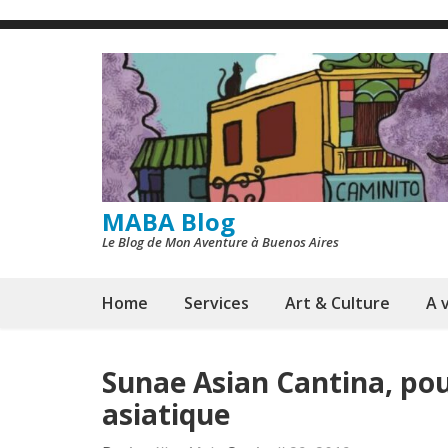
Skip
to
content
(Press
Enter)
MABA Blog
Le Blog de Mon Aventure à Buenos Aires
Home
Services
Art & Culture
A v
Sunae Asian Cantina, pour
asiatique