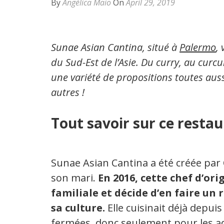
By
Angélica Maio
On
April 29, 2019
Sunae Asian Cantina, situé à
Palermo
,
du Sud-Est de l’Asie. Du curry, au curc
une variété de propositions toutes auss
autres !
Tout savoir sur ce restau
Sunae Asian Cantina a été créée par 
son mari.
En 2016, cette chef d’or
familiale et décide d’en faire u
sa culture.
Elle cuisinait déjà depuis
fermées, donc seulement pour les a