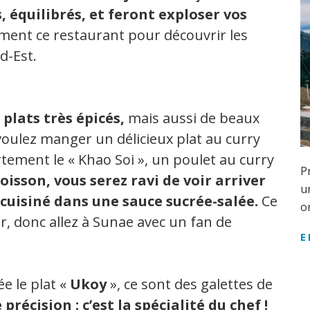
 équilibrés, et feront exploser vos
ment ce restaurant pour découvrir les
d-Est.
s
plats très épicés,
mais aussi de beaux
voulez manger un délicieux plat au curry
rtement le « Khao Soi », un poulet au curry
P
oisson, vous serez ravi de voir arriver
u
 cuisiné dans une sauce sucrée-salée.
Ce
o
ger, donc allez à Sunae avec un fan de
E
e le plat «
Ukoy
», ce sont des galettes de
 précision : c’est la spécialité du chef !