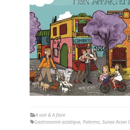
A voir & A faire
Gastronomie asiatique
,
Palermo
,
Sunae Asian 