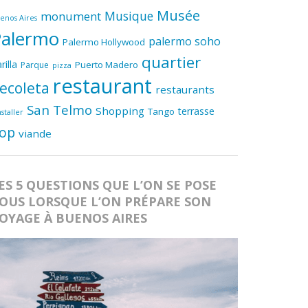
Musée
Musique
monument
enos Aires
Palermo
palermo soho
Palermo Hollywood
quartier
rilla
Puerto Madero
Parque
pizza
restaurant
ecoleta
restaurants
San Telmo
Shopping
terrasse
Tango
nstaller
op
viande
ES 5 QUESTIONS QUE L’ON SE POSE
OUS LORSQUE L’ON PRÉPARE SON
OYAGE À BUENOS AIRES