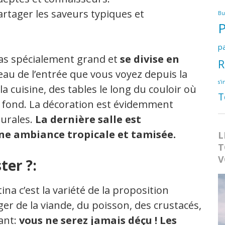
artager les saveurs typiques et
Bu
pa
pas spécialement grand et
se divise en
R
au de l’entrée que vous voyez depuis la
s'i
a cuisine, des tables le long du couloir où
T
au fond. La décoration est évidemment
murales.
La dernière salle est
ne ambiance tropicale et tamisée.
L
T
V
ter ?:
a c’est la variété de la proposition
 de la viande, du poisson, des crustacés,
ant:
vous ne serez jamais déçu ! Les