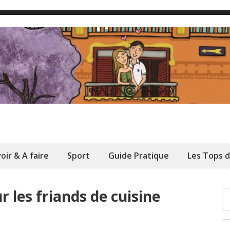
oir & A faire
Sport
Guide Pratique
Les Tops 
 les friands de cuisine