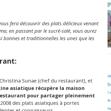
 vous fera découvrir des plats délicieux venant
uma, en passant par le sucré-salé, vous aurez
i bonnes et traditionnelles les unes que les
rant:
A
Christina Sunae (chef du restaurant), et
b
igine asiatique récupère la maison
Ce
n restaurant pour partager pleinement
e
 2008 des plats asiatiques à portes
h
deptes et connaisseurs.