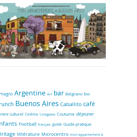
Argentine
bar
lmagro
Belgrano
bio
Art
Buenos Aires
café
runch
Caballito
déjeuner
ntre culturel
Coutume
Cinéma
Colegiales
nfants
Football
Guide pratique
guide
français
éritage
littérature
Microcentro
mon appartement à