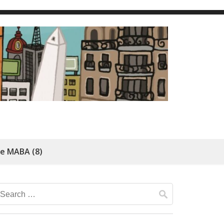
de MABA (8)
Search
for: