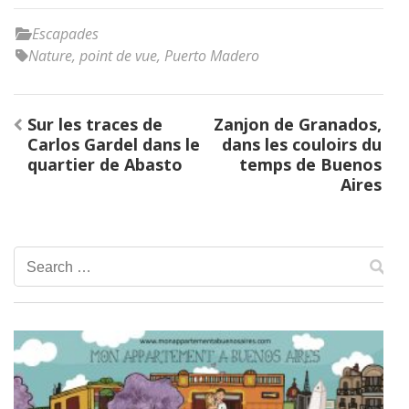
Escapades
Nature
,
point de vue
,
Puerto Madero
Post
Sur les traces de
Zanjon de Granados,
navigation
Carlos Gardel dans le
dans les couloirs du
quartier de Abasto
temps de Buenos
Aires
Search
for: