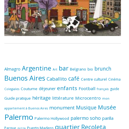
Argentine
bar
brunch
Almagro
Belgrano
bio
Art
Buenos Aires
café
Caballito
Centre culturel
Cinéma
enfants
Football
déjeuner
Coutume
guide
Colegiales
français
héritage
littérature
Microcentro
Guide pratique
mon
Musée
Musique
monument
appartement à Buenos Aires
Palermo
palermo soho
parilla
Palermo Hollywood
quartier
Recoleta
Puerto Madero
Parque
pizza