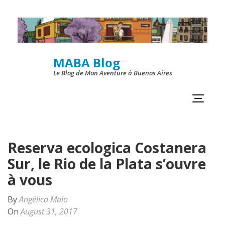
Skip
to
content
MABA Blog
(Press
Le Blog de Mon Aventure à Buenos Aires
Enter)
Reserva ecologica Costanera
Sur, le Rio de la Plata s’ouvre
à vous
By
Angélica Maio
On
August 31, 2017