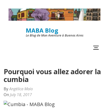
Skip
to
content
MABA Blog
(Press
Le Blog de Mon Aventure à Buenos Aires
Enter)
Pourquoi vous allez adorer la
cumbia
By
Angélica Maio
On
July 18, 2017