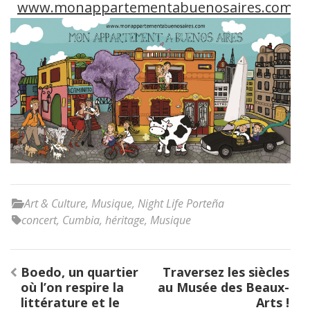
www.monappartementabuenosaires.com
Art & Culture
,
Musique
,
Night Life Porteña
concert
,
Cumbia
,
héritage
,
Musique
Post
Boedo, un quartier
Traversez les siècles
navigation
où l’on respire la
au Musée des Beaux-
littérature et le
Arts !