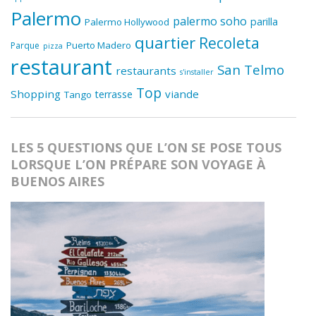
Palermo
palermo soho
parilla
Palermo Hollywood
quartier
Recoleta
Puerto Madero
Parque
pizza
restaurant
San Telmo
restaurants
s'installer
Top
Shopping
viande
terrasse
Tango
LES 5 QUESTIONS QUE L’ON SE POSE TOUS
LORSQUE L’ON PRÉPARE SON VOYAGE À
BUENOS AIRES