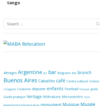
tango
Search
for:
Argentine
bar
brunch
Almagro
Belgrano
bio
Art
Buenos Aires
café
Caballito
Centre culturel
Cinéma
enfants
Football
déjeuner
Coutume
guide
Colegiales
français
héritage
littérature
Microcentro
Guide pratique
mon
Musée
Musique
monument
appartement à Buenos Aires