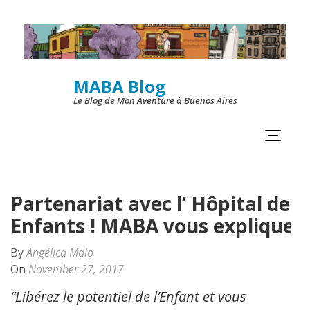
Skip
to
content
MABA Blog
(Press
Le Blog de Mon Aventure à Buenos Aires
Enter)
Partenariat avec l’ Hôpital des
Enfants ! MABA vous explique
By
Angélica Maio
On
November 27, 2017
“Libérez le potentiel de l’Enfant et vous