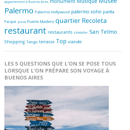
Musée
Musique
monument
appartement à Buenos Aires
Palermo
palermo soho
parilla
Palermo Hollywood
quartier
Recoleta
Puerto Madero
Parque
pizza
restaurant
San Telmo
restaurants
s'installer
Top
Shopping
viande
terrasse
Tango
LES 5 QUESTIONS QUE L’ON SE POSE TOUS
LORSQUE L’ON PRÉPARE SON VOYAGE À
BUENOS AIRES