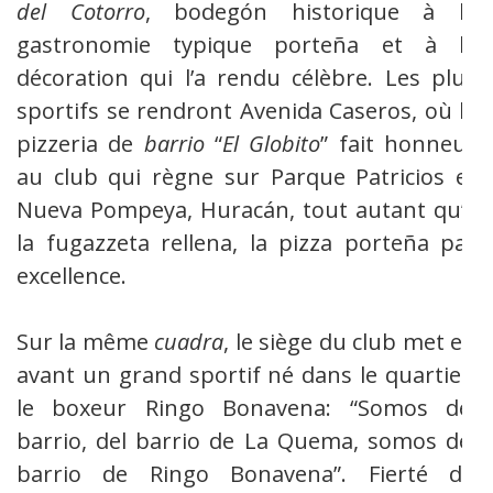
del Cotorro
, bodegón historique à la
gastronomie typique porteña et à la
décoration qui l’a rendu célèbre. Les plus
sportifs se rendront Avenida Caseros, où la
pizzeria de
barrio
“
El Globito
” fait honneur
au club qui règne sur Parque Patricios et
Nueva Pompeya, Huracán, tout autant qu’à
la fugazzeta rellena, la pizza porteña par
excellence.
Sur la même
cuadra
, le siège du club met en
avant un grand sportif né dans le quartier,
le boxeur Ringo Bonavena: “Somos del
barrio, del barrio de La Quema, somos del
barrio de Ringo Bonavena”. Fierté du