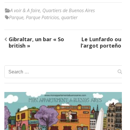
A voir & A faire
,
Quartiers de Buenos Aires
Parque
,
Parque Patricios
,
quartier
Post
Gibraltar, un bar « So
Le Lunfardo ou
navigation
british »
l’argot porteño
Search
for: