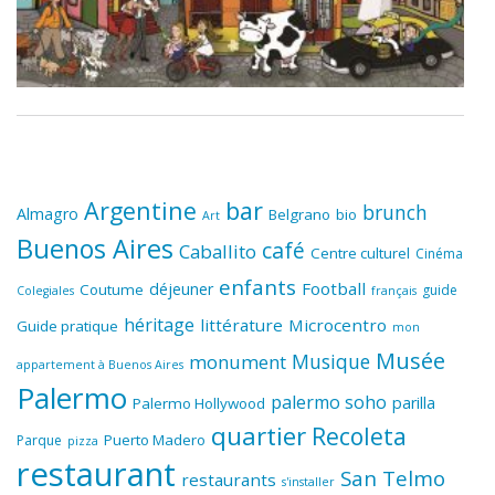
Argentine
bar
brunch
Almagro
Belgrano
bio
Art
Buenos Aires
café
Caballito
Centre culturel
Cinéma
enfants
Football
déjeuner
Coutume
guide
Colegiales
français
héritage
littérature
Microcentro
Guide pratique
mon
Musée
Musique
monument
appartement à Buenos Aires
Palermo
palermo soho
parilla
Palermo Hollywood
quartier
Recoleta
Puerto Madero
Parque
pizza
restaurant
San Telmo
restaurants
s'installer