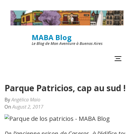
Skip
to
content
MABA Blog
(Press
Le Blog de Mon Aventure à Buenos Aires
Enter)
Parque Patricios, cap au sud !
By
Angélica Maio
On
August 2, 2017
De l’ancienne prison de Caseros, à l’édifice tout