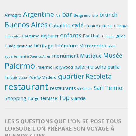
Argentine
bar
brunch
Almagro
Belgrano
bio
Art
Buenos Aires
café
Caballito
Centre culturel
Cinéma
enfants
Football
déjeuner
Coutume
guide
Colegiales
français
héritage
littérature
Microcentro
Guide pratique
mon
Musée
Musique
monument
appartement à Buenos Aires
Palermo
palermo soho
parilla
Palermo Hollywood
quartier
Recoleta
Puerto Madero
Parque
pizza
restaurant
San Telmo
restaurants
s'installer
Top
Shopping
viande
terrasse
Tango
LES 5 QUESTIONS QUE L’ON SE POSE TOUS
LORSQUE L’ON PRÉPARE SON VOYAGE À
BUENOS AIRES