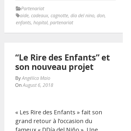
Partenariat
aide
,
cadeaux
,
cagnotte
,
dia del nino
,
don
,
enfants
,
hopital
,
partenariat
“Le Rire des Enfants” et
son nouveau projet
By
Angélica Maio
On
August 6, 2018
« Les Rire des Enfants » fait son
grand retour à l’occasion du
fameux « DDía del Niño ». Une