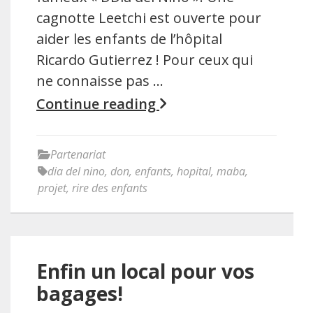
cagnotte Leetchi est ouverte pour
aider les enfants de l’hôpital
Ricardo Gutierrez ! Pour ceux qui
ne connaisse pas …
Continue reading
Partenariat
dia del nino
,
don
,
enfants
,
hopital
,
maba
,
projet
,
rire des enfants
Enfin un local pour vos
bagages!