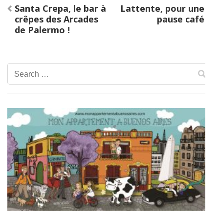
Post
Santa Crepa, le bar à
Lattente, pour une
navigation
crêpes des Arcades
pause café
de Palermo !
Search
for: