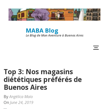
Skip
to
content
MABA Blog
(Press
Le Blog de Mon Aventure à Buenos Aires
Enter)
Top 3: Nos magasins
diététiques préférés de
Buenos Aires
By
Angélica Maio
On
June 24, 2019